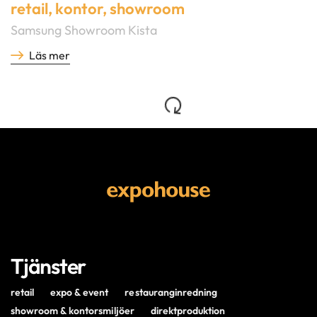
retail
,
kontor
,
showroom
Samsung Showroom Kista
Läs mer
Tjänster
retail
expo & event
restauranginredning
showroom & kontorsmiljöer
direktproduktion