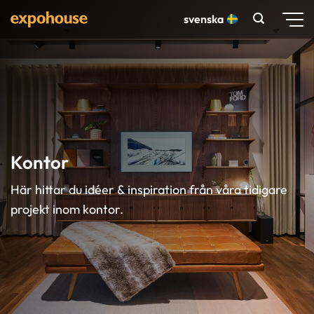
Skip
svenska
to
content
Kontor
Här hittar du idéer & inspiration från våra tidigare
projekt inom kontor.