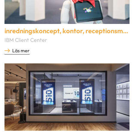
inredningskoncept
,
kontor
,
receptionsmiljö
IBM Client Center
Läs mer