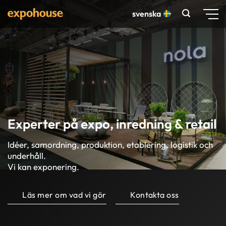
Skip
svenska
to
content
Experter på expo, inredning & retail
Idéer, samordning, produktion, etablering, logistik och
underhåll.
Vi kan exponering.
Läs mer om vad vi gör
Kontakta oss