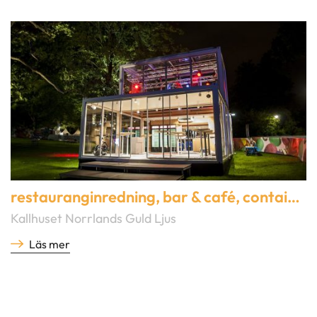
restauranginredning
,
bar & café
,
container & mobila lösningar
Kallhuset Norrlands Guld Ljus
Läs mer