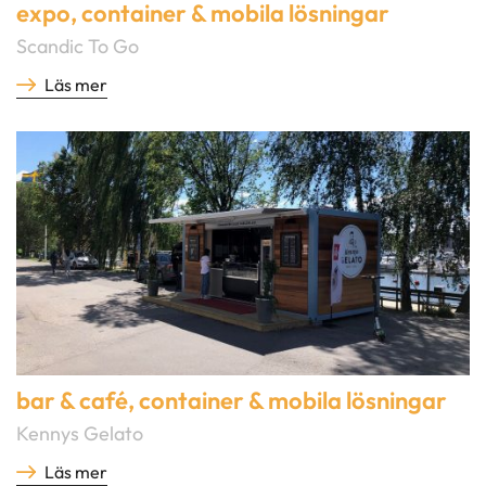
expo
,
container & mobila lösningar
Scandic To Go
Läs mer
bar & café
,
container & mobila lösningar
Kennys Gelato
Läs mer