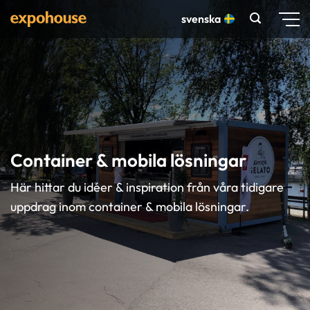
Skip
svenska
to
content
Container & mobila lösningar
Här hittar du idéer & inspiration från våra tidigare
uppdrag inom container & mobila lösningar.