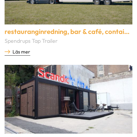
restauranginredning
,
bar & café
,
container & mobila lösningar
Spendrups Tap Trailer
Läs mer