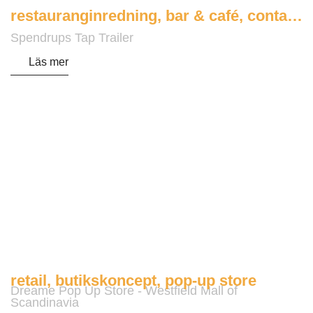
restauranginredning
,
bar & café
,
container & mobila lösningar
Spendrups Tap Trailer
Läs mer
retail
,
butikskoncept
,
pop-up store
Dreame Pop Up Store - Westfield Mall of
Scandinavia