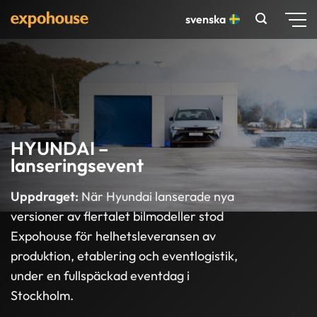
Skip
svenska
to
content
HYUNDAI –
lanseringsevent
Uppdraget:
När Hyundai lanserade nya
versioner av flertalet bilmodeller stod
Expohouse för helhetsleveransen av
produktion, etablering och eventlogistik,
under en fullspäckad eventdag i
Stockholm.