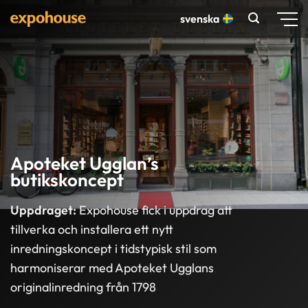
Skip
svenska
to
content
Apoteket Ugglan’s
butikskoncept
Uppdraget:
Expohouse fick i uppdrag att
tillverka och installera ett nytt
inredningskoncept i tidstypisk stil som
harmoniserar med Apoteket Ugglans
originalinredning från 1798