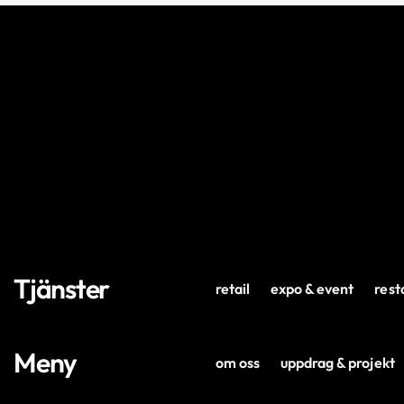
Tjänster
retail
expo & event
rest
Meny
om oss
uppdrag & projekt