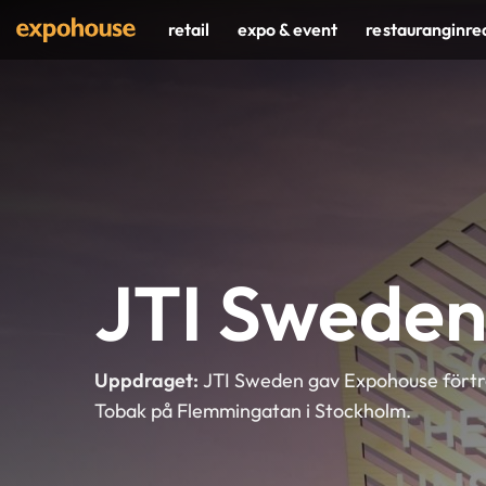
Skip
retail
expo & event
restauranginre
to
content
JTI Sweden
Uppdraget:
JTI Sweden gav Expohouse förtro
Tobak på Flemmingatan i Stockholm.