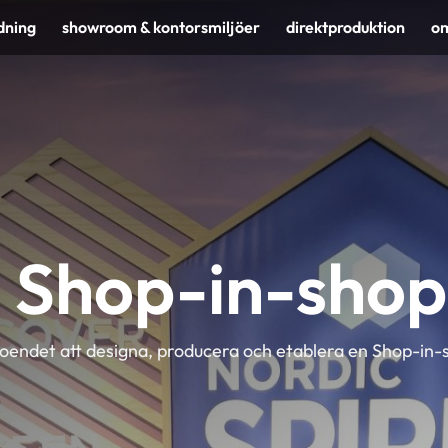
dning
showroom & kontorsmiljöer
direktproduktion
om
 Shop-in-shop
endet att designa, producera och etablera en Shop-in-