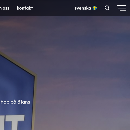
 oss
kontakt
svenska
shop på 81ans