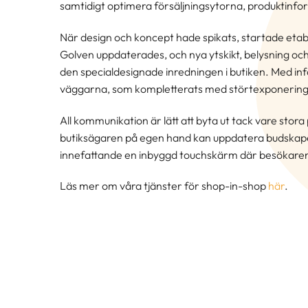
samtidigt optimera försäljningsytorna, produktinfo
När design och koncept hade spikats, startade etab
Golven uppdaterades, och nya ytskikt, belysning och 
den specialdesignade inredningen i butiken. Med in
väggarna, som kompletterats med störtexponering pl
All kommunikation är lätt att byta ut tack vare stor
butiksägaren på egen hand kan uppdatera budskapet
innefattande en inbyggd touchskärm där besökaren 
Läs mer om våra tjänster för shop-in-shop
här
.