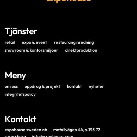
Tjänster
retail
expo & event
restauranginredning
showroom & kontorsmiljöer
direktproduktion
Meny
om oss
uppdrag & projekt
kontakt
nyheter
integritetspolicy
Kontakt
expohouse sweden ab
metallvägen 44, s-195 72
rosersberg
info@expohouse.com