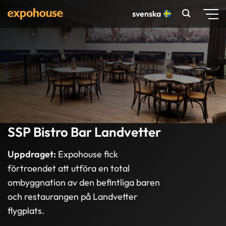
Skip
svenska
to
content
SSP Bistro Bar Landvetter
Uppdraget:
Expohouse fick
förtroendet att utföra en total
ombyggnation av den befintliga baren
och restaurangen på Landvetter
flygplats.