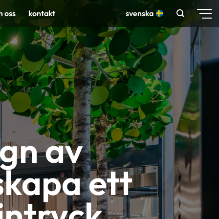
 oss
kontakt
svenska
ign av
skapa ett
intryck