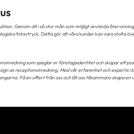
kus
roduktion. Genom att i så stor mån som möjligt använda återvinnin
ogiska fotavtryck. Detta gör att våra kunder kan vara stolta över
sinredning som speglar er företagsidentitet och skapar ett posit
ign av receptionsinredning. Med vår erfarenhet och expertis i br
ingarna. Få en offert från oss och låt oss tillsammans skapa e