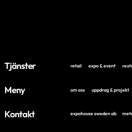
Tjänster
retail
expo & event
rest
Meny
om oss
uppdrag & projekt
Kontakt
expohouse sweden ab
meta