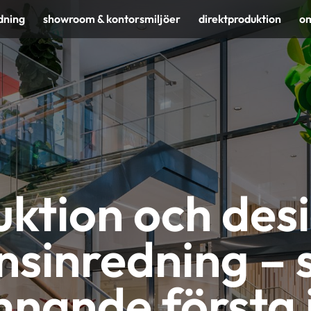
dning
showroom & kontorsmiljöer
direktproduktion
om
ktion och des
nsinredning – 
nande första 