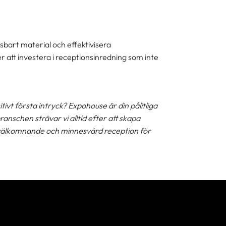
gsbart material och effektivisera
 att investera i receptionsinredning som inte
ivt första intryck? Expohouse är din pålitliga
anschen strävar vi alltid efter att skapa
n välkomnande och minnesvärd reception för